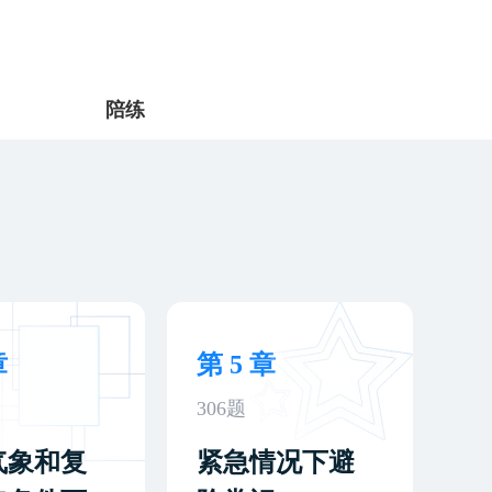
陪练
章
第 5 章
306题
气象和复
紧急情况下避