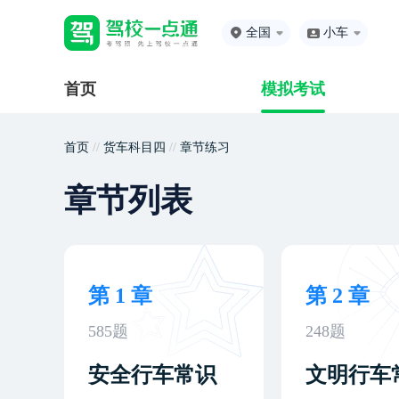
全国
小车
首页
模拟考试
首页
//
货车科目四
//
章节练习
章节列表
第 1 章
第 2 章
585题
248题
安全行车常识
文明行车