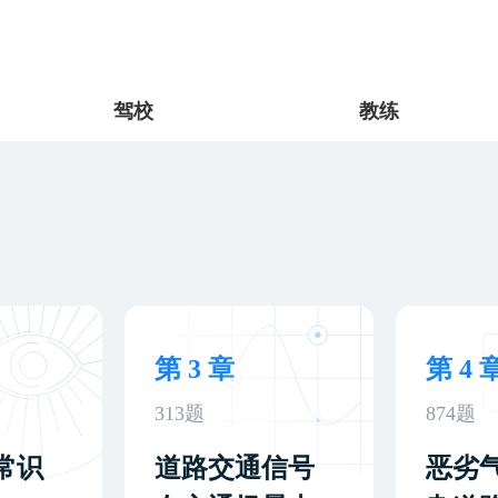
驾校
教练
第 3 章
第 4 
313题
874题
常识
道路交通信号
恶劣