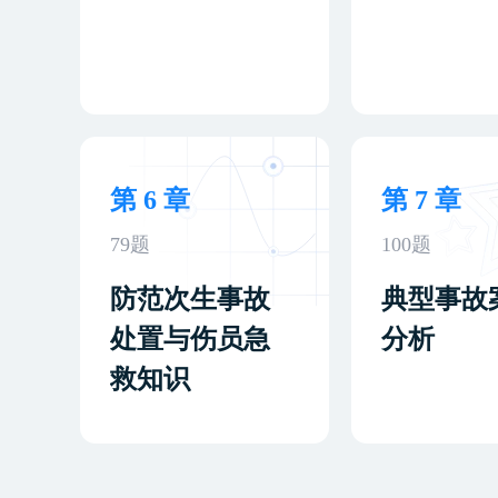
第 6 章
第 7 章
79题
100题
防范次生事故
典型事故
处置与伤员急
分析
救知识