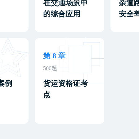
在交通场景中
杂道
的综合应用
安全
第 8 章
500题
案例
货运资格证考
点