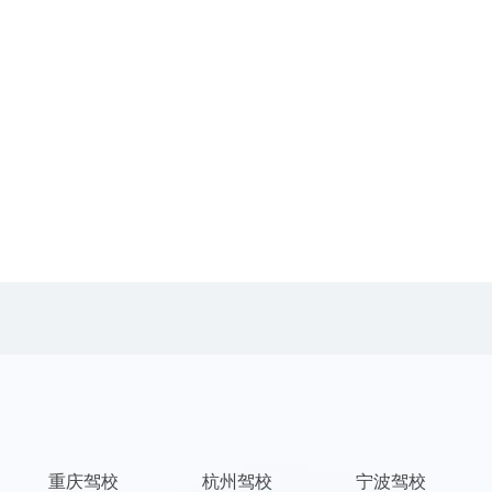
重庆驾校
杭州驾校
宁波驾校