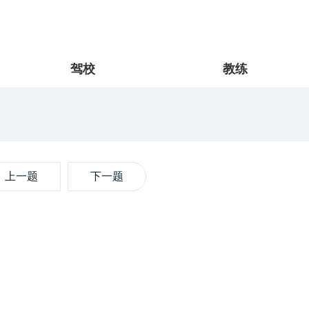
驾校
教练
上一题
下一题