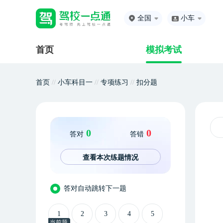
全国
小车
首页
模拟考试
首页
//
小车科目一
//
专项练习
//
扣分题
0
0
答对
答错
查看本次练题情况
答对自动跳转下一题
1
2
3
4
5