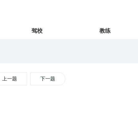
驾校
教练
上一题
下一题