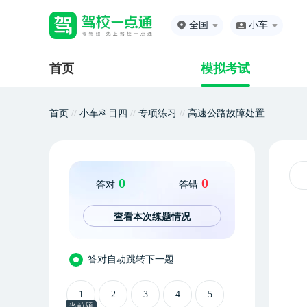
全国
小车
首页
模拟考试
首页
//
小车科目四
//
专项练习
//
高速公路故障处置
0
0
答对
答错
查看本次练题情况
答对自动跳转下一题
1
2
3
4
5